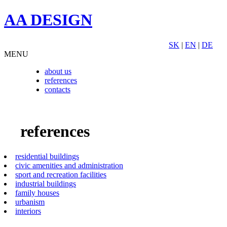
AA DESIGN
SK
|
EN
|
DE
MENU
about us
references
contacts
references
residential buildings
civic amenities and administration
sport and recreation facilities
industrial buildings
family houses
urbanism
interiors