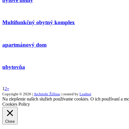
bytové domy
Multifunkčný obytný komplex
apartmánový dom
ubytovňa
1
2
»
Copyright © 2026 |
Architekt Žillina
| created by
Leafnet
Na zlepšenie našich služieb používame cookies. O ich používaní a mo
Cookies Policy
Close