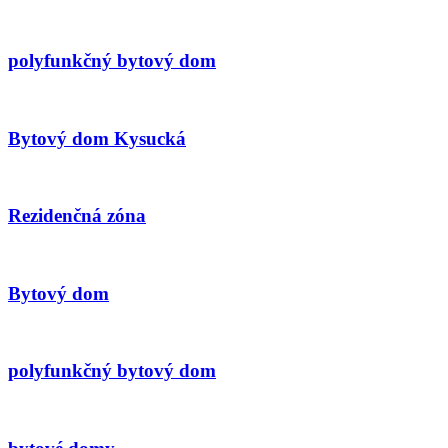
polyfunkčný bytový dom
Bytový dom Kysucká
Rezidenčná zóna
Bytový dom
polyfunkčný bytový dom