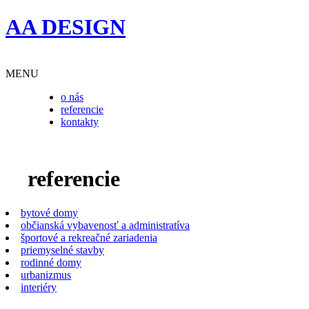
AA DESIGN
MENU
o nás
referencie
kontakty
referencie
bytové domy
občianská vybavenosť a administratíva
športové a rekreačné zariadenia
priemyselné stavby
rodinné domy
urbanizmus
interiéry